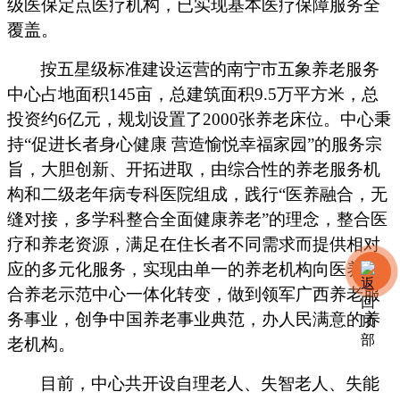
级医保定点医疗机构，已实现基本医疗保障服务全
覆盖。
按五星级标准建设运营的南宁市五象养老服务
中心
占地面积
145亩，
总建筑面积
9.5万平方米，总
投资约6亿元，
规划
设置
了
2000张养老床位
。中心秉
持
“促进长者身心健康 营造愉悦幸福家园”的服务宗
旨，
大胆创新、开拓进取，由综合性的养老服务机
构和
二级
老年病专科医院组成，
践行
“医养融合，
无
缝对接，
多学科整合全面健康养老
”的理念，整合医
疗和养老资源，满足
在住长者
不同需求而提供相对
应的多元化服务
，实现由单一的养老机构向医养融
合养老示范中心一体化转变，
做到领军广西养老服
务事业，创争中国养老事业典范
，办人民满意的养
老机构。
目前
，
中心共开设自理老人、失智老人、失能